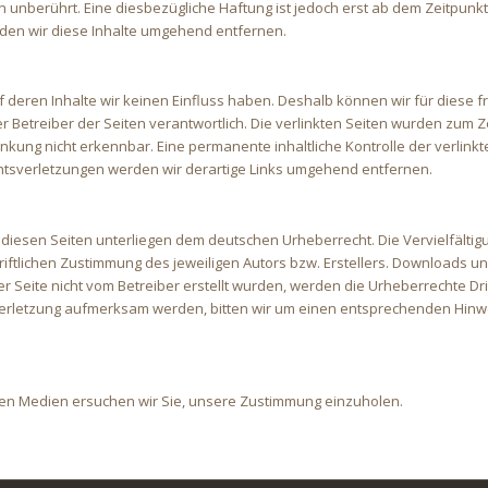
unberührt. Eine diesbezügliche Haftung ist jedoch erst ab dem Zeitpunkt
en wir diese Inhalte umgehend entfernen.
uf deren Inhalte wir keinen Einfluss haben. Deshalb können wir für dies
oder Betreiber der Seiten verantwortlich. Die verlinkten Seiten wurden zum
inkung nicht erkennbar. Eine permanente inhaltliche Kontrolle der verlink
htsverletzungen werden wir derartige Links umgehend entfernen.
f diesen Seiten unterliegen dem deutschen Urheberrecht. Die Vervielfältig
lichen Zustimmung des jeweiligen Autors bzw. Erstellers. Downloads und 
r Seite nicht vom Betreiber erstellt wurden, werden die Urheberrechte Dri
sverletzung aufmerksam werden, bitten wir um einen entsprechenden Hin
ren Medien ersuchen wir Sie, unsere Zustimmung einzuholen.