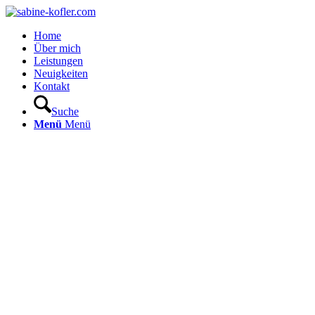
Home
Über mich
Leistungen
Neuigkeiten
Kontakt
Suche
Menü
Menü
Portfolio
Example
This is an example of a portfolio entry.
As with pages, you can build any layout you like