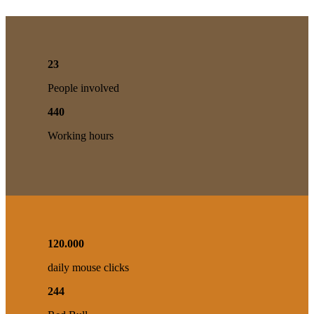
23
People involved
440
Working hours
120
.
000
daily mouse clicks
244