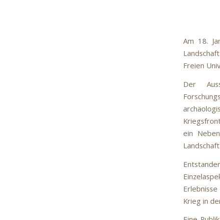
Am 18. Jan
Landschaf
Freien Univ
Der Auss
Forschungs
archäolog
Kriegsfron
ein Neben
Landschaft 
Entstande
Einzelaspe
Erlebnisse
Krieg in d
Eine Publi