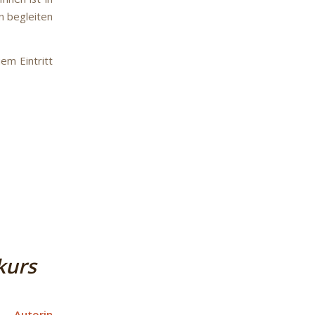
n begleiten
iem Eintritt
kurs
 Autorin