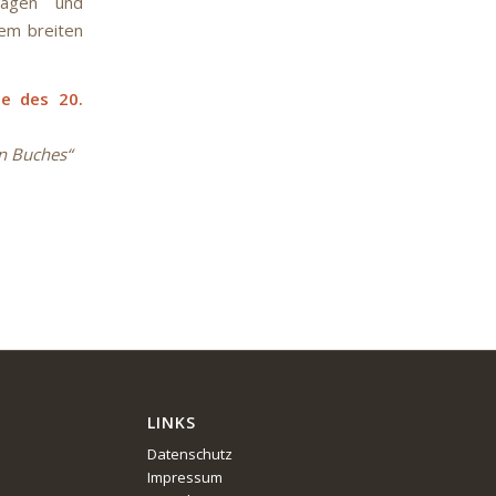
sagen und
nem breiten
te des 20.
en Buches“
LINKS
Datenschutz
Impressum