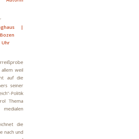
r
nghaus |
Bozen
 Uhr
reißprobe
 allem weil
ht auf die
ers seiner
h“-Politik
irol Thema
 medialen
eichnet die
e nach und