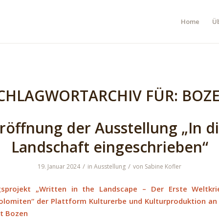
Home
Ü
CHLAGWORTARCHIV FÜR:
BOZ
röffnung der Ausstellung „In d
Landschaft eingeschrieben“
/
/
19. Januar 2024
in
Ausstellung
von
Sabine Kofler
sprojekt „Written in the Landscape – Der Erste Weltkr
olomiten“ der Plattform Kulturerbe und Kulturproduktion an 
ät Bozen