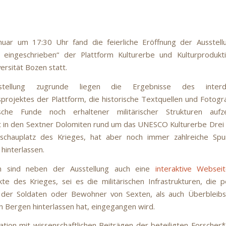
uar um 17:30 Uhr fand die feierliche Eröffnung der Ausstell
t eingeschrieben“ der Plattform Kulturerbe und Kulturprodukt
ersität Bozen statt.
tellung zugrunde liegen die Ergebnisse des interdisz
projektes der Plattform, die historische Textquellen und Fotogr
ische Funde noch erhaltener militärischer Strukturen aufz
t in den Sextner Dolomiten rund um das UNESCO Kulturerbe Drei
schauplatz des Krieges, hat aber noch immer zahlreiche Spu
hinterlassen.
n sind neben der Ausstellung auch eine
interaktive Webseit
kte des Krieges, sei es die militärischen Infrastrukturen, die p
 der Soldaten oder Bewohner von Sexten, als auch Überbleibs
en Bergen hinterlassen hat, eingegangen wird.
kation mit wissenschaftlichen Beiträgen der beteiligten Forscher*I