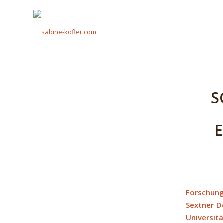
S
E
Forschung
Sextner D
Universit