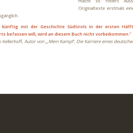
macht so Hitlers Aus
Originaltexte erstmals ei
ugänglich.
 künftig mit der Geschichte Südtirols in der ersten Hälf
rts befassen will, wird an diesem Buch nicht vorbeikommen.“
x Kellerhoff,
Autor von „‚Mein Kampf‘. Die Karriere eines deutsch